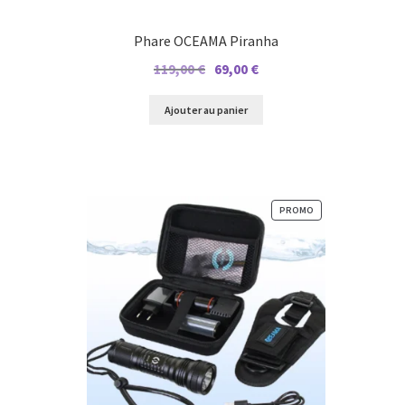
Phare OCEAMA Piranha
Le
Le
119,00
€
69,00
€
prix
prix
initial
actuel
Ajouter au panier
était :
est :
119,00 €.
69,00 €.
PRODUIT
PROMO
EN
PROMOTION