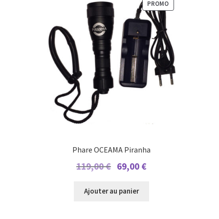
PRODUIT
PROMO
EN
PROMOTION
Phare OCEAMA Piranha
Le
Le
119,00
€
69,00
€
prix
prix
initial
actuel
Ajouter au panier
était :
est :
119,00 €.
69,00 €.