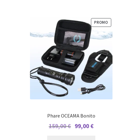
PRODUIT
PROMO
EN
PROMOTION
Phare OCEAMA Bonito
Le
Le
159,00
€
99,00
€
prix
prix
initial
actuel