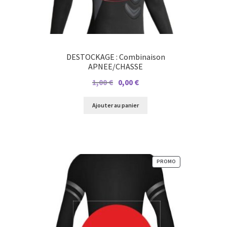
DESTOCKAGE : Combinaison
APNEE/CHASSE
Le
Le
1,00
€
0,00
€
prix
prix
initial
actuel
Ajouter au panier
était :
est :
1,00 €.
0,00 €.
PRODUIT
PROMO
EN
PROMOTION