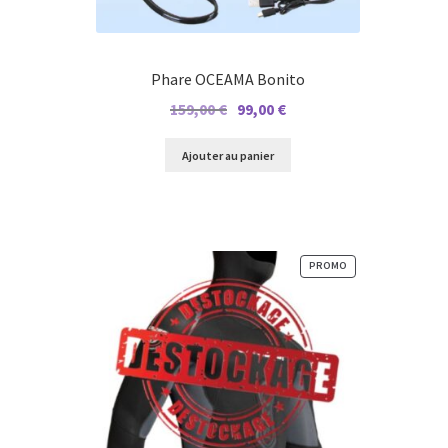
Phare OCEAMA Bonito
Le
Le
159,00
€
99,00
€
prix
prix
initial
actuel
Ajouter au panier
était :
est :
159,00 €.
99,00 €.
PRODUIT
PROMO
EN
PROMOTION