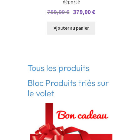
déporté
Le
Le
759,00
€
379,00
€
prix
prix
initial
actuel
Ajouter au panier
était :
est :
759,00 €.
379,00 €.
Tous les produits
Bloc Produits triés sur
le volet