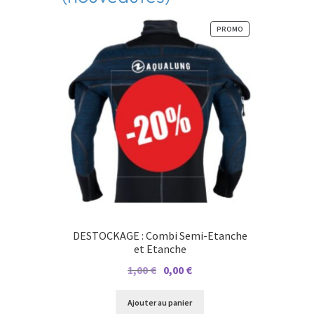
PRODUIT
PROMO
EN
PROMOTION
DESTOCKAGE : Combi Semi-Etanche
et Etanche
Le
Le
1,00
€
0,00
€
prix
prix
initial
actuel
Ajouter au panier
était :
est :