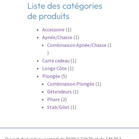
Liste des catégories
de produits
1
Accessoire
1
produit
1
Apnée/Chasse
1
produit
Combinaison Apnée/Chasse
1
1
produit
1
Carte cadeau
1
1
produit
Longe Côte
1
5
produit
Plongée
5
produits
1
Combinaison Plongée
1
1
produit
Détendeurs
1
2
produit
Phare
2
produits
1
Stab/Gilet
1
produit
Ouvert du lundi au samedi de 9h00 à 12h30 et de 14h30 à