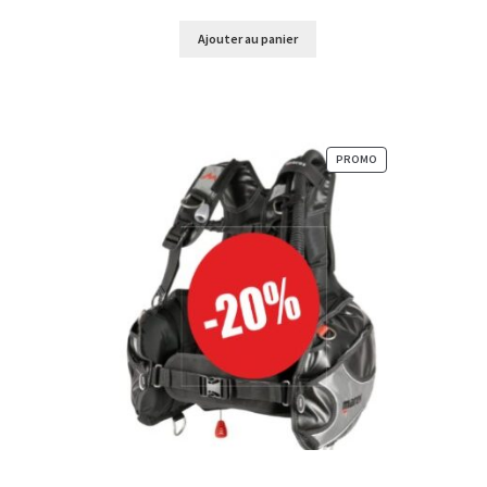
prix
prix
initial
actuel
Ajouter au panier
était :
est :
1,00 €.
0,00 €.
PRODUIT
PROMO
EN
PROMOTION