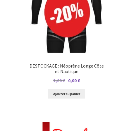
DESTOCKAGE : Néoprène Longe Côte
et Nautique
Le
Le
1,00
€
0,00
€
prix
prix
initial
actuel
Ajouter au panier
était :
est :
1,00 €.
0,00 €.