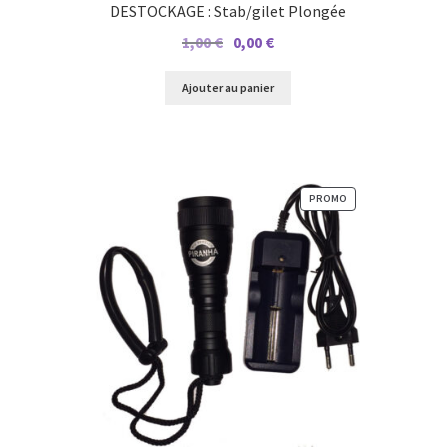
DESTOCKAGE : Stab/gilet Plongée
Le
Le
1,00
€
0,00
€
prix
prix
initial
actuel
Ajouter au panier
était :
est :
1,00 €.
0,00 €.
PRODUIT
PROMO
EN
PROMOTION